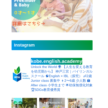
Instagram
kobe.english.academy
Unlock the World 🌍
【人生を変える教育
を幼児期から】
神戸三宮｜バイリンガル
スクール
🧠English × IBL（探究）
👶2歳
Junior class 募集中
👦2〜6歳 少人数
🏫
After class 小学生まで
🌟幼保無償化対象
🏆SDGs教育優秀賞