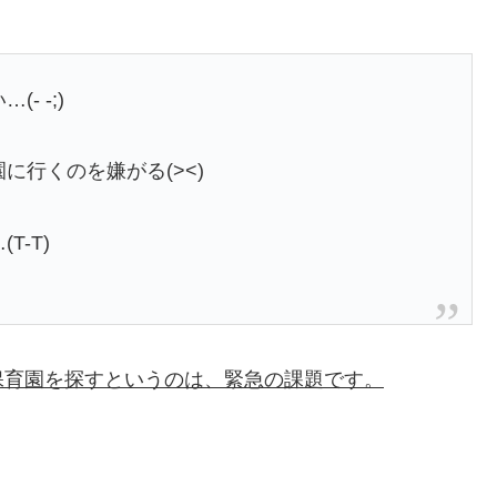
 -;)
行くのを嫌がる(><)
-T)
保育園を探すというのは、緊急の課題です。