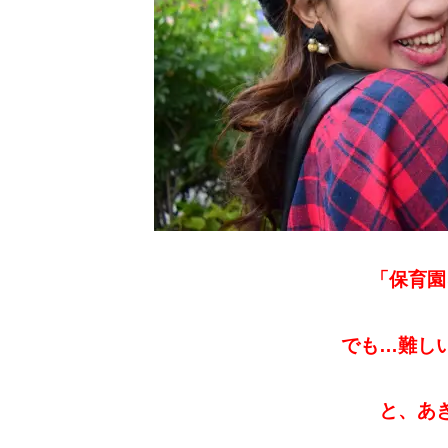
「保育園
でも…難し
と、あ