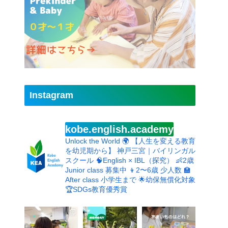
Instagram
kobe.english.academy
Unlock the World 🌍
【人生を変える教育
を幼児期から】
神戸三宮｜バイリンガル
スクール
🧠English × IBL（探究）
👶2歳
Junior class 募集中
👦2〜6歳 少人数
🏫
After class 小学生まで
🌟幼保無償化対象
🏆SDGs教育優秀賞